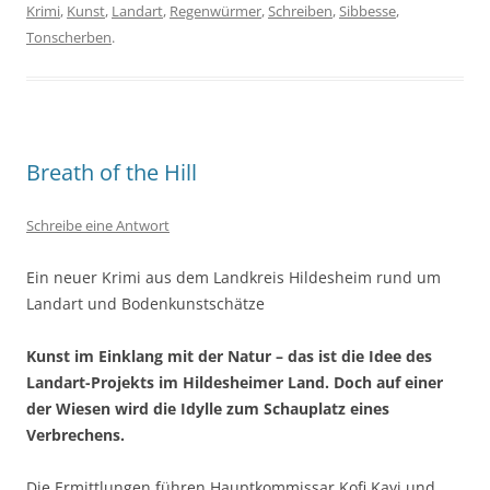
Krimi
,
Kunst
,
Landart
,
Regenwürmer
,
Schreiben
,
Sibbesse
,
Tonscherben
.
Breath of the Hill
Schreibe eine Antwort
Ein neuer Krimi aus dem Landkreis Hildesheim rund um
Landart und Bodenkunstschätze
Kunst im Einklang mit der Natur – das ist die Idee des
Landart-Projekts im Hildesheimer Land. Doch auf einer
der Wiesen wird die Idylle zum Schauplatz eines
Verbrechens.
Die Ermittlungen führen Hauptkommissar Kofi Kayi und