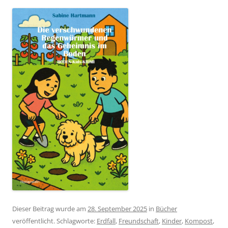
Dieser Beitrag wurde am
28. September 2025
in
Bücher
veröffentlicht. Schlagworte:
Erdfall
,
Freundschaft
,
Kinder
,
Kompost
,