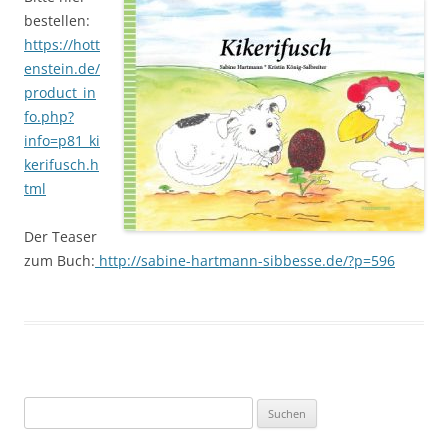
bestellen:
https://hott
enstein.de/
product_in
fo.php?
info=p81_ki
kerifusch.h
tml
Der Teaser
zum Buch:
http://sabine-hartmann-sibbesse.de/?p=596
Suche
nach: