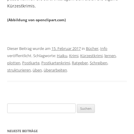
Kürzestkrimis.
(Abbildung von openclipart.com)
Dieser Beitrag wurde am
15. Februar 2017
in
Bücher
,
Info
veröffentlicht. Schlagworte:
Haiku
,
Krimi
,
Kürzestkrimi
,
lernen
,
plotten
,
Postkarte
,
Postkartenkrimi
,
Ratgeber
,
Schreiben
,
strukturieren
,
üben
,
überarbeiten
.
Suche
nach:
NEUESTE BEITRÄGE