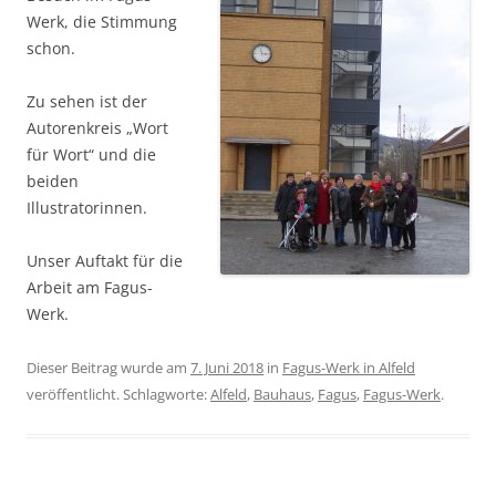
Werk, die Stimmung
schon.
Zu sehen ist der
Autorenkreis „Wort
für Wort“ und die
beiden
Illustratorinnen.
Unser Auftakt für die
Arbeit am Fagus-
Werk.
Dieser Beitrag wurde am
7. Juni 2018
in
Fagus-Werk in Alfeld
veröffentlicht. Schlagworte:
Alfeld
,
Bauhaus
,
Fagus
,
Fagus-Werk
.