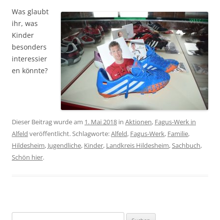
Was glaubt
ihr, was
Kinder
besonders
interessier
en könnte?
Dieser Beitrag wurde am
1. Mai 2018
in
Aktionen
,
Fagus-Werk in
Alfeld
veröffentlicht. Schlagworte:
Alfeld
,
Fagus-Werk
,
Familie
,
Hildesheim
,
Jugendliche
,
Kinder
,
Landkreis Hildesheim
,
Sachbuch
,
Schön hier
.
Suche