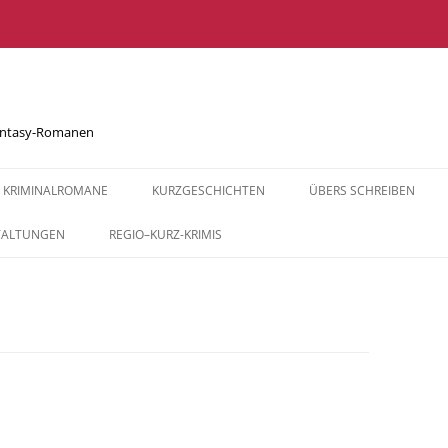
Fantasy-Romanen
KRIMINALROMANE
KURZGESCHICHTEN
ÜBERS SCHREIBEN
ABGEBRANNT
BEGEGNUNGEN
DER WEG ZUR GESCHICHT
TALTUNGEN
REGIO–KURZ-KRIMIS
SCHREIBRATGEBER (NICH
ABGERÄUMT
TREFFPUNKT PARKBANK
BANKENSTERBE
GESALZENE MORDE – BAD
FÜR KIDS
SALZDETFURTH KRIMINELL
AUSWEICHMANÖVER
ALLES ZU SEINER ZEIT
TREFFPUNKT P
FLASH FICTION
GESALZENE MORDE –
NUR EIN KATZENSPRUNG
DIE ROSE DES GLÜCKS
RANDALE
KÜRZESTKRIMIS SCHREI
KULINARISCHE KRIMIS
SECHS, SIEBEN, CACHE
MISSION WEIHNACHTEN
DIE SCHREIBBA
DER WEG ZUR GESCHICHT
TÖDLICHE IDYLLE
REISEBEGLEITER FÜR A
WUTBÜRGER
DIE KLAVIER6AN
MORDS IDYLLE