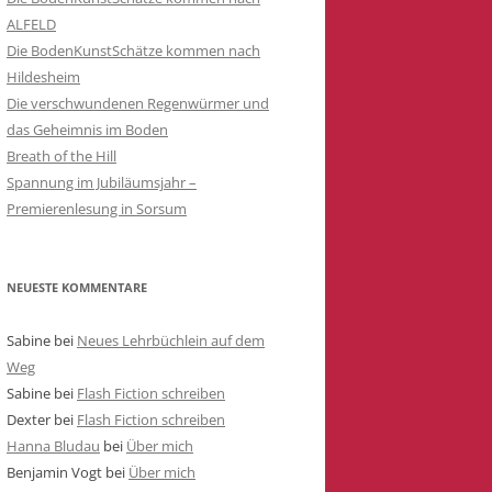
ALFELD
WETTERHAHN
Die BodenKunstSchätze kommen nach
IE
DIE VERSCHWUNDENEN
Hildesheim
REGENWÜRMER UND DAS
Die verschwundenen Regenwürmer und
GEHEIMNIS IM BODEN
das Geheimnis im Boden
Breath of the Hill
Spannung im Jubiläumsjahr –
Premierenlesung in Sorsum
N
BEN VON
NEUESTE KOMMENTARE
Sabine
bei
Neues Lehrbüchlein auf dem
NG ZUR
Weg
Sabine
bei
Flash Fiction schreiben
Dexter
bei
Flash Fiction schreiben
Hanna Bludau
bei
Über mich
Benjamin Vogt
bei
Über mich