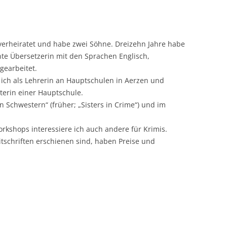
GEDICHTE SCHREIBEN
KNOCHEN DER WEISEN
PEINE – STAHLHART & TODSICHER
50 SCHREIB-KICKS FÜR D
ZU SPÄT – SCHON TOT – EIN KRIMI
BLUTSPUR DURCH ELZE
 verheiratet und habe zwei Söhne. Dreizehn Jahre habe
HOSENTASCHE
AUS HOLLE
nnte Übersetzerin mit den Sprachen Englisch,
POSTKARTENKRIMIS
NOTIZBUCH FÜR DIE
gearbeitet.
WO IST MERLE?
HOSENTASCHE
 ich als Lehrerin an Hauptschulen in Aerzen und
KRIMIKALENDER FÜR STADT UND
DU SCHULDEST MIR NOCH WAS –
iterin einer Hauptschule.
LANDKREIS HILDESHEIM 2018
MÄRCHEN SCHREIBEN
DER 2. HOLLE-KRIMI MIT
n Schwestern“ (früher; „Sisters in Crime“) und im
ILLUSTRATIONEN VON VOLKER
ZAUBER DER WORTE – EI
WITTECZEK
rkshops interessiere ich auch andere für Krimis.
LEITFADEN ZUM SCHREI
itschriften erschienen sind, haben Preise und
FANTASY
DAS SCHWEIGEN IM GÜLDENEN
WINKEL
VON DER VERANSTALTU
SCHLAGZEILE
BREATH OF THE HILL