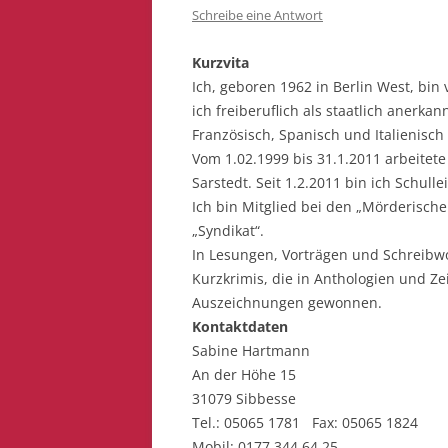
Schreibe eine Antwort
AXLUNG
„KIKERIFUSCH“
Kurzvita
Ich, geboren 1962 in Berlin West, bin
DAS AMULETT DES KÖNIGS
ich freiberuflich als staatlich anerka
Französisch, Spanisch und Italienisch 
DAS GOLDENE HORN UND DIE
Vom 1.02.1999 bis 31.1.2011 arbeitete
WÄCHTER DES WALDES
Sarstedt. Seit 1.2.2011 bin ich Schulle
Ich bin Mitglied bei den „Mörderische
VON FEUERATEM BIS
„Syndikat“.
SCHUPPENMASSAGE
In Lesungen, Vorträgen und Schreibwo
Kurzkrimis, die in Anthologien und Ze
Auszeichnungen gewonnen.
Kontaktdaten
Sabine Hartmann
An der Höhe 15
31079 Sibbesse
Tel.: 05065 1781 Fax: 05065 1824
Mobil: 0177 344 64 25