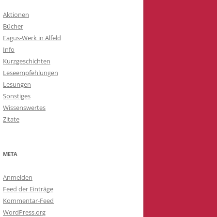
Aktionen
Bücher
Fagus-Werk in Alfeld
Info
Kurzgeschichten
Leseempfehlungen
Lesungen
Sonstiges
Wissenswertes
Zitate
META
Anmelden
Feed der Einträge
Kommentar-Feed
WordPress.org