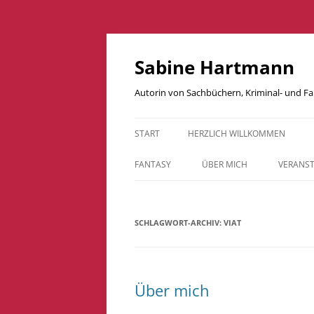
Zum
Inhalt
springen
Sabine Hartmann
Autorin von Sachbüchern, Kriminal- und 
START
HERZLICH WILLKOMMEN
FANTASY
ÜBER MICH
VERANS
BESTIARIUM – DRACHEN UNSERER
WELT
SCHLAGWORT-ARCHIV:
VIAT
DRACHENKUCKUCKSKINDER
DRACHENFLÜGE
Über mich
LAVADRACHEN