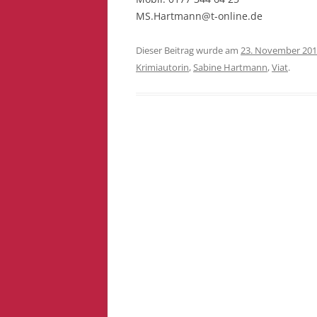
MS.Hartmann@t-online.de
Dieser Beitrag wurde am
23. November 20
Krimiautorin
,
Sabine Hartmann
,
Viat
.