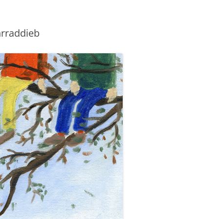
GEDICHTE SCHREIBEN
KNOCHEN DER WEISEN
PEINE – STAHLHART & TODSICHER
hrraddieb
50 SCHREIB-KICKS FÜR D
ZU SPÄT – SCHON TOT – EIN KRIMI
BLUTSPUR DURCH ELZE
HOSENTASCHE
AUS HOLLE
POSTKARTENKRIMIS
NOTIZBUCH FÜR DIE
WO IST MERLE?
HOSENTASCHE
KRIMIKALENDER FÜR STADT UND
DU SCHULDEST MIR NOCH WAS –
LANDKREIS HILDESHEIM 2018
MÄRCHEN SCHREIBEN
DER 2. HOLLE-KRIMI MIT
ILLUSTRATIONEN VON VOLKER
ZAUBER DER WORTE – EI
WITTECZEK
LEITFADEN ZUM SCHREI
FANTASY
DAS SCHWEIGEN IM GÜLDENEN
WINKEL
VON DER VERANSTALTU
SCHLAGZEILE
BREATH OF THE HILL