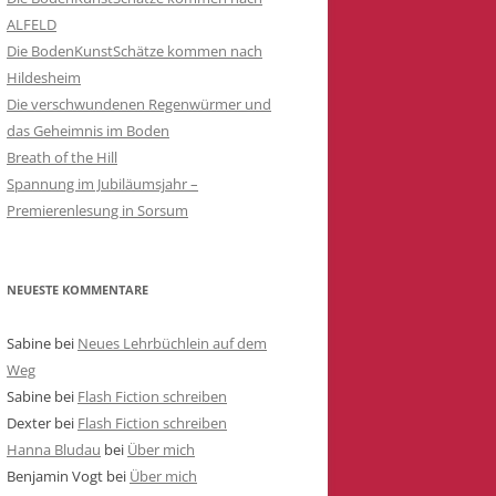
ALFELD
WETTERHAHN
Die BodenKunstSchätze kommen nach
IE
DIE VERSCHWUNDENEN
Hildesheim
REGENWÜRMER UND DAS
Die verschwundenen Regenwürmer und
GEHEIMNIS IM BODEN
das Geheimnis im Boden
Breath of the Hill
Spannung im Jubiläumsjahr –
Premierenlesung in Sorsum
N
BEN VON
NEUESTE KOMMENTARE
Sabine
bei
Neues Lehrbüchlein auf dem
NG ZUR
Weg
Sabine
bei
Flash Fiction schreiben
Dexter
bei
Flash Fiction schreiben
Hanna Bludau
bei
Über mich
Benjamin Vogt
bei
Über mich