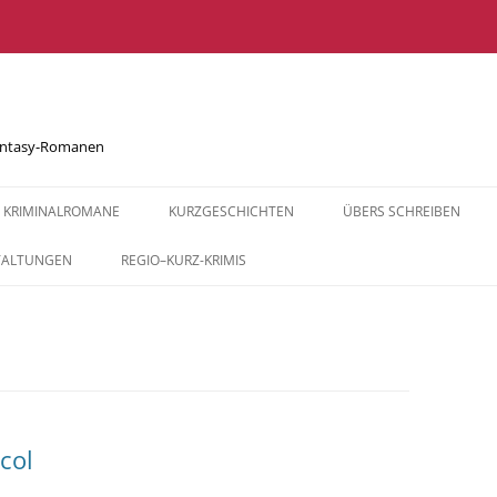
Fantasy-Romanen
KRIMINALROMANE
KURZGESCHICHTEN
ÜBERS SCHREIBEN
ABGEBRANNT
BEGEGNUNGEN
DER WEG ZUR GESCHICHT
TALTUNGEN
REGIO–KURZ-KRIMIS
SCHREIBRATGEBER (NICH
ABGERÄUMT
TREFFPUNKT PARKBANK
BANKENSTERBE
GESALZENE MORDE – BAD
FÜR KIDS
SALZDETFURTH KRIMINELL
AUSWEICHMANÖVER
ALLES ZU SEINER ZEIT
TREFFPUNKT P
FLASH FICTION
GESALZENE MORDE –
NUR EIN KATZENSPRUNG
DIE ROSE DES GLÜCKS
RANDALE
KÜRZESTKRIMIS SCHREI
KULINARISCHE KRIMIS
SECHS, SIEBEN, CACHE
MISSION WEIHNACHTEN
DIE SCHREIBBA
DER WEG ZUR GESCHICHT
col
TÖDLICHE IDYLLE
REISEBEGLEITER FÜR A
WUTBÜRGER
DIE KLAVIER6AN
MORDS IDYLLE