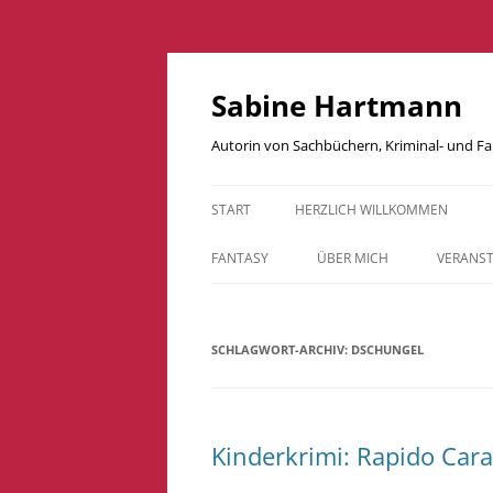
Zum
Inhalt
springen
Sabine Hartmann
Autorin von Sachbüchern, Kriminal- und 
START
HERZLICH WILLKOMMEN
FANTASY
ÜBER MICH
VERANS
BESTIARIUM – DRACHEN UNSERER
WELT
SCHLAGWORT-ARCHIV:
DSCHUNGEL
DRACHENKUCKUCKSKINDER
DRACHENFLÜGE
Kinderkrimi: Rapido Cara
LAVADRACHEN