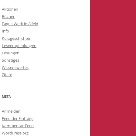
Aktionen
Bücher
Fagus-Werk in Alfeld
Info
Kurzgeschichten
Leseempfehlungen
Lesungen
Sonstiges
Wissenswertes
Zitate
META
Anmelden
Feed der Einträge
Kommentar-Feed
WordPress.org