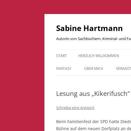
Zum
Inhalt
springen
Sabine Hartmann
Autorin von Sachbüchern, Kriminal- und 
START
HERZLICH WILLKOMMEN
FANTASY
ÜBER MICH
VERANS
BESTIARIUM – DRACHEN UNSERER
WELT
Lesung aus „Kikerifusch“
DRACHENKUCKUCKSKINDER
Schreibe eine Antwort
DRACHENFLÜGE
Beim Familienfest der SPD hatte Dieds
LAVADRACHEN
Bühne auf dem neuen Dorfplatz an d