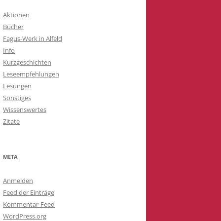
Aktionen
Bücher
Fagus-Werk in Alfeld
Info
Kurzgeschichten
Leseempfehlungen
Lesungen
Sonstiges
Wissenswertes
Zitate
META
Anmelden
Feed der Einträge
Kommentar-Feed
WordPress.org