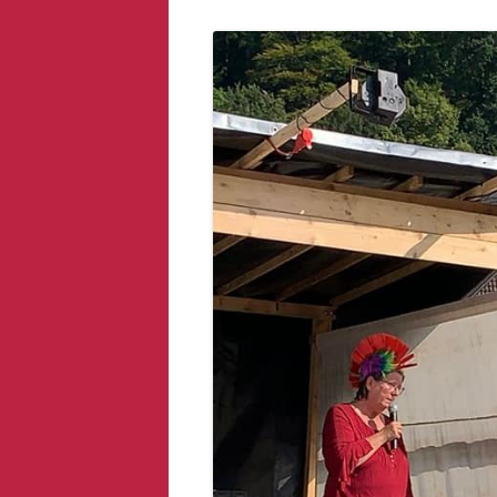
AXLUNG
„KIKERIFUSCH“
DAS AMULETT DES KÖNIGS
DAS GOLDENE HORN UND DIE
WÄCHTER DES WALDES
VON FEUERATEM BIS
SCHUPPENMASSAGE