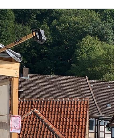
GEDICHTE SCHREIBEN
KNOCHEN DER WEISEN
PEINE – STAHLHART & TODSICHER
50 SCHREIB-KICKS FÜR D
ZU SPÄT – SCHON TOT – EIN KRIMI
BLUTSPUR DURCH ELZE
HOSENTASCHE
AUS HOLLE
POSTKARTENKRIMIS
NOTIZBUCH FÜR DIE
WO IST MERLE?
HOSENTASCHE
KRIMIKALENDER FÜR STADT UND
DU SCHULDEST MIR NOCH WAS –
LANDKREIS HILDESHEIM 2018
MÄRCHEN SCHREIBEN
DER 2. HOLLE-KRIMI MIT
ILLUSTRATIONEN VON VOLKER
ZAUBER DER WORTE – EI
WITTECZEK
LEITFADEN ZUM SCHREI
FANTASY
DAS SCHWEIGEN IM GÜLDENEN
WINKEL
VON DER VERANSTALTU
SCHLAGZEILE
BREATH OF THE HILL