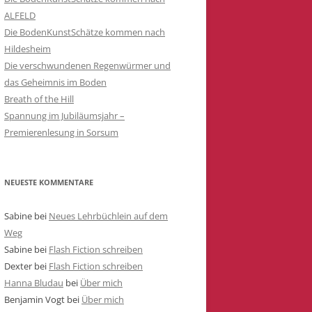
ALFELD
WETTERHAHN
Die BodenKunstSchätze kommen nach
IE
DIE VERSCHWUNDENEN
Hildesheim
REGENWÜRMER UND DAS
Die verschwundenen Regenwürmer und
GEHEIMNIS IM BODEN
das Geheimnis im Boden
Breath of the Hill
Spannung im Jubiläumsjahr –
Premierenlesung in Sorsum
N
BEN VON
NEUESTE KOMMENTARE
Sabine
bei
Neues Lehrbüchlein auf dem
NG ZUR
Weg
Sabine
bei
Flash Fiction schreiben
Dexter
bei
Flash Fiction schreiben
Hanna Bludau
bei
Über mich
Benjamin Vogt
bei
Über mich